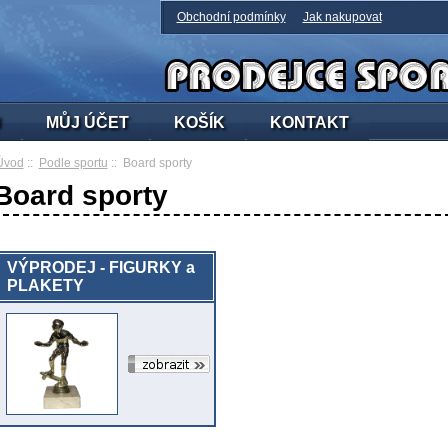
Obchodní podmínky
Jak nakupovat
U
MŮJ ÚČET
KOŠÍK
KONTAKT
Úvod
::
Podle sportu
:: Board sporty
Board sporty
VÝPRODEJ - FIGURKY a
PLAKETY