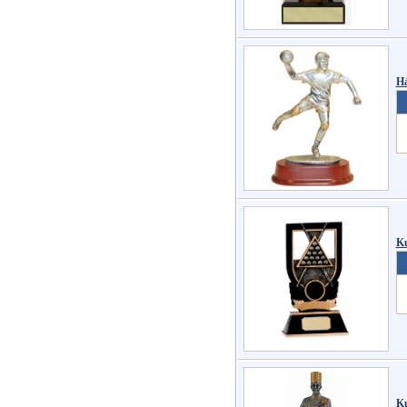
Há
Ku
Ku