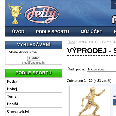
ÚVOD
PODLE SPORTU
MŮJ ÚČET
Úvod
:: VÝPRODEJ - SOŠKY a T
VYHLEDÁVÁNÍ
VÝPRODEJ - 
Rozšířené hledání
Řadit podle:
PODLE SPORTU
Zobrazeno
1
-
20
(z
21
zboží)
Fotbal
Hokej
Tenis
At
Hasiči
Chovatelství