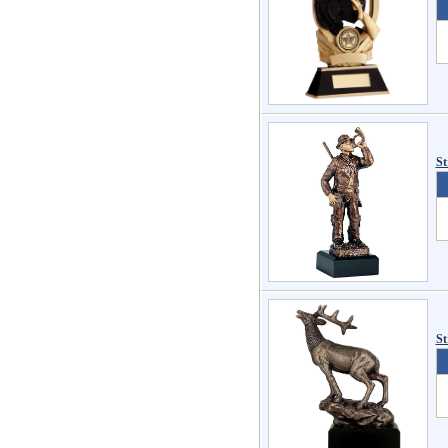
St
St