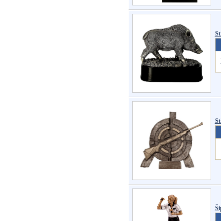
St
St
Ši