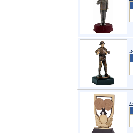
Ry
St