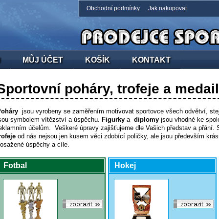
Obchodní podmínky
Jak nakupovat
U
MŮJ ÚČET
KOŠÍK
KONTAKT
Sportovní poháry, trofeje a medai
oháry
jsou vyrobeny se zaměřením motivovat sportovce všech odvětví, ste
sou symbolem vítězství a úspěchu.
Figurky
a
diplomy
jsou vhodné ke spol
eklamním účelům. Veškeré úpravy zajišťujeme dle Vašich představ a přání.
rofeje
od nás nejsou jen kusem věci zdobící poličky, ale jsou především kr
osažené úspěchy a cíle.
Fotbal
Hokej