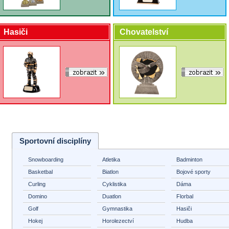
Hasiči
Chovatelství
Sportovní disciplíny
Snowboarding
Atletika
Badminton
Basketbal
Biatlon
Bojové sporty
Curling
Cyklistika
Dáma
Domino
Duatlon
Florbal
Golf
Gymnastika
Hasiči
Hokej
Horolezectví
Hudba