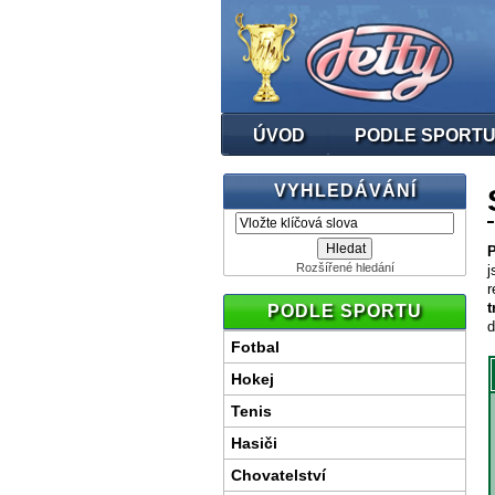
ÚVOD
PODLE SPORT
VYHLEDÁVÁNÍ
P
Rozšířené hledání
j
r
t
PODLE SPORTU
d
Fotbal
Hokej
Tenis
Hasiči
Chovatelství