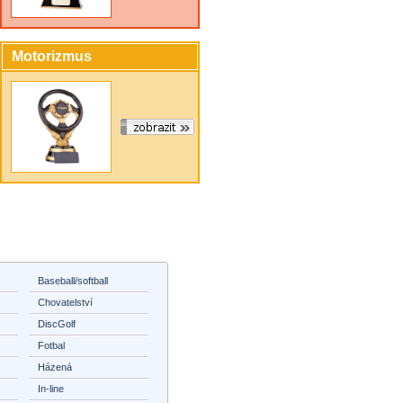
Motorizmus
Baseball/softball
Chovatelství
DiscGolf
Fotbal
Házená
In-line