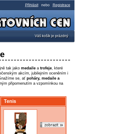
Přihlásit
nebo
Registrace
Váš košík je prázdný
le
jně tak jako
medaile
a
trofeje
, které
ečenským akcím, jubilejním oceněním i
 Snažíme se, ať
poháry, medaile a
ásným připomenutím a vzpomínkou na
Tenis