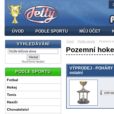
ÚVOD
PODLE SPORTU
MŮJ ÚČET
Úvod
::
Podle sportu
:: Pozemní h
VYHLEDÁVÁNÍ
Pozemní hoke
Rozšířené hledání
VÝPRODEJ - POHÁRY 
PODLE SPORTU
ostatní
Fotbal
Hokej
Tenis
Hasiči
Chovatelství