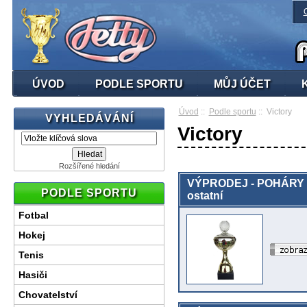
ÚVOD
PODLE SPORTU
MŮJ ÚČET
Úvod
::
Podle sportu
:: Victory
VYHLEDÁVÁNÍ
Victory
Rozšířené hledání
VÝPRODEJ - POHÁRY 
PODLE SPORTU
ostatní
Fotbal
Hokej
Tenis
Hasiči
Chovatelství