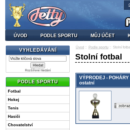
ÚVOD
PODLE SPORTU
MŮJ ÚČET
Úvod
::
Podle sportu
:: Stolní fotba
VYHLEDÁVÁNÍ
Stolní fotbal
Rozšířené hledání
VÝPRODEJ - POHÁRY 
PODLE SPORTU
ostatní
Fotbal
Hokej
Tenis
Hasiči
Chovatelství