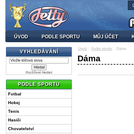
ÚVOD
PODLE SPORTU
MŮJ ÚČET
Úvod
::
Podle sportu
:: Dáma
VYHLEDÁVÁNÍ
Dáma
Rozšířené hledání
PODLE SPORTU
Fotbal
Hokej
Tenis
Hasiči
Chovatelství