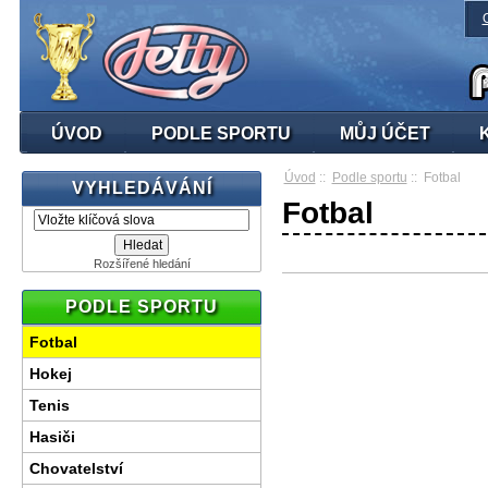
ÚVOD
PODLE SPORTU
MŮJ ÚČET
Úvod
::
Podle sportu
:: Fotbal
VYHLEDÁVÁNÍ
Fotbal
Rozšířené hledání
PODLE SPORTU
Fotbal
Hokej
Tenis
Hasiči
Chovatelství