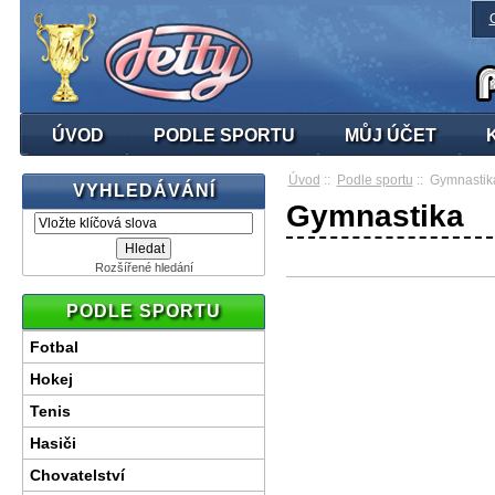
ÚVOD
PODLE SPORTU
MŮJ ÚČET
Úvod
::
Podle sportu
:: Gymnastik
VYHLEDÁVÁNÍ
Gymnastika
Rozšířené hledání
PODLE SPORTU
Fotbal
Hokej
Tenis
Hasiči
Chovatelství