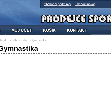
Obchodní podmínky
Jak nakupovat
U
MŮJ ÚČET
KOŠÍK
KONTAKT
Úvod
::
Podle sportu
:: Gymnastika
Gymnastika