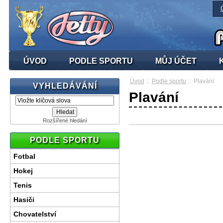
ÚVOD
PODLE SPORTU
MŮJ ÚČET
Úvod
::
Podle sportu
:: Plavání
VYHLEDÁVÁNÍ
Plavání
Rozšířené hledání
PODLE SPORTU
Fotbal
Hokej
Tenis
Hasiči
Chovatelství