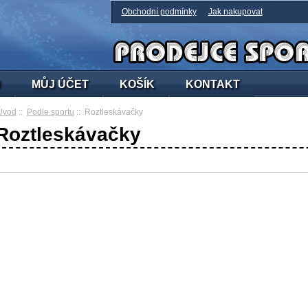
Obchodní podmínky
Jak nakupovat
U
MŮJ ÚČET
KOŠÍK
KONTAKT
Úvod
::
Podle sportu
:: Roztleskávačky
Roztleskávačky