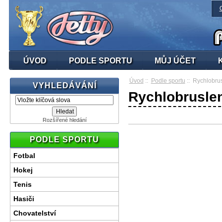
ÚVOD
PODLE SPORTU
MŮJ ÚČET
Úvod
::
Podle sportu
:: Rychlobrus
VYHLEDÁVÁNÍ
Rychlobruslen
Rozšířené hledání
PODLE SPORTU
Fotbal
Hokej
Tenis
Hasiči
Chovatelství