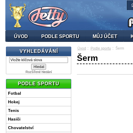
ÚVOD
PODLE SPORTU
MŮJ ÚČET
Úvod
::
Podle sportu
:: Šerm
VYHLEDÁVÁNÍ
Šerm
Rozšířené hledání
PODLE SPORTU
Fotbal
Hokej
Tenis
Hasiči
Chovatelství