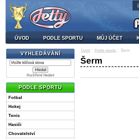
ÚVOD
PODLE SPORTU
MŮJ ÚČET
Úvod
::
Podle sportu
:: Šerm
VYHLEDÁVÁNÍ
Šerm
Rozšířené hledání
PODLE SPORTU
Fotbal
Hokej
Tenis
Hasiči
Chovatelství