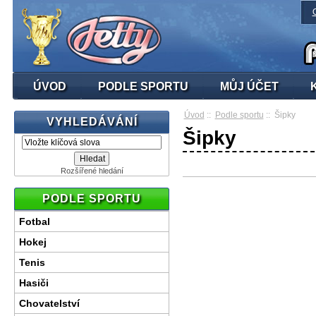
ÚVOD
PODLE SPORTU
MŮJ ÚČET
Úvod
::
Podle sportu
:: Šipky
VYHLEDÁVÁNÍ
Šipky
Rozšířené hledání
PODLE SPORTU
Fotbal
Hokej
Tenis
Hasiči
Chovatelství