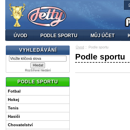
ÚVOD
PODLE SPORTU
MŮJ ÚČET
Úvod
:: Podle sportu
VYHLEDÁVÁNÍ
Podle sportu
Rozšířené hledání
PODLE SPORTU
Fotbal
Hokej
Tenis
Hasiči
Chovatelství