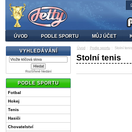
ÚVOD
PODLE SPORTU
MŮJ ÚČET
Úvod
::
Podle sportu
:: Stolní teni
VYHLEDÁVÁNÍ
Stolní tenis
Rozšířené hledání
PODLE SPORTU
Fotbal
Hokej
Tenis
Hasiči
Chovatelství