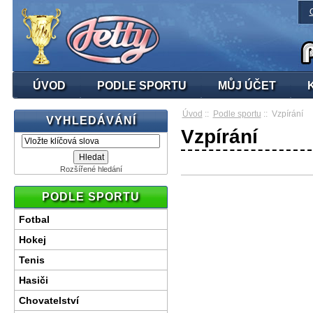
ÚVOD
PODLE SPORTU
MŮJ ÚČET
Úvod
::
Podle sportu
:: Vzpírání
VYHLEDÁVÁNÍ
Vzpírání
Rozšířené hledání
PODLE SPORTU
Fotbal
Hokej
Tenis
Hasiči
Chovatelství