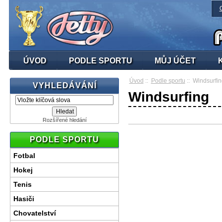
ÚVOD
PODLE SPORTU
MŮJ ÚČET
Úvod
::
Podle sportu
:: Windsurfin
VYHLEDÁVÁNÍ
Windsurfing
Rozšířené hledání
PODLE SPORTU
Fotbal
Hokej
Tenis
Hasiči
Chovatelství